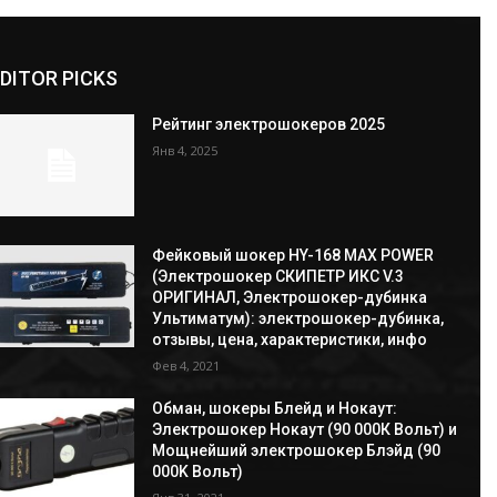
DITOR PICKS
Рейтинг электрошокеров 2025
Янв 4, 2025
Фейковый шокер HY-168 MAX POWER
(Электрошокер СКИПЕТР ИКС V.3
ОРИГИНАЛ, Электрошокер-дубинка
Ультиматум): электрошокер-дубинка,
отзывы, цена, характеристики, инфо
Фев 4, 2021
Обман, шокеры Блейд и Нокаут:
Электрошокер Нокаут (90 000К Вольт) и
Мощнейший электрошокер Блэйд (90
000K Вольт)