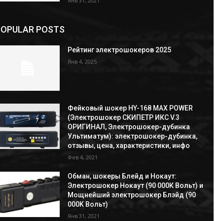
Янв 31, 2021
POPULAR POSTS
Рейтинг электрошокеров 2025
Янв 4, 2025
Фейковый шокер HY-168 MAX POWER
(Электрошокер СКИПЕТР ИКС V.3
ОРИГИНАЛ, Электрошокер-дубинка
Ультиматум): электрошокер-дубинка,
отзывы, цена, характеристики, инфо
Фев 4, 2021
Обман, шокеры Блейд и Нокаут:
Электрошокер Нокаут (90 000К Вольт) и
Мощнейший электрошокер Блэйд (90
000K Вольт)
Янв 31, 2021