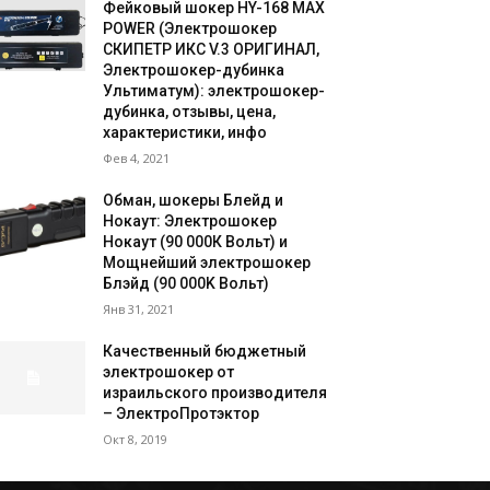
Фейковый шокер HY-168 MAX
POWER (Электрошокер
СКИПЕТР ИКС V.3 ОРИГИНАЛ,
Электрошокер-дубинка
Ультиматум): электрошокер-
дубинка, отзывы, цена,
характеристики, инфо
Фев 4, 2021
Обман, шокеры Блейд и
Нокаут: Электрошокер
Нокаут (90 000К Вольт) и
Мощнейший электрошокер
Блэйд (90 000K Вольт)
Янв 31, 2021
Качественный бюджетный
электрошокер от
израильского производителя
– ЭлектроПротэктор
Окт 8, 2019