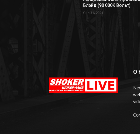
Блэйд (90 000K Вольт)
Янв 31, 2021
О 
New
web
vid
Con