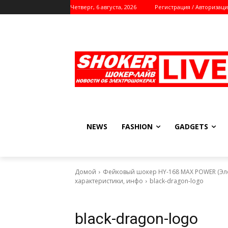
Четверг, 6 августа, 2026
Регистрация / Авторизаци
NEWS
FASHION
GADGETS
Домой
Фейковый шокер HY-168 MAX POWER (Эле
характеристики, инфо
black-dragon-logo
black-dragon-logo