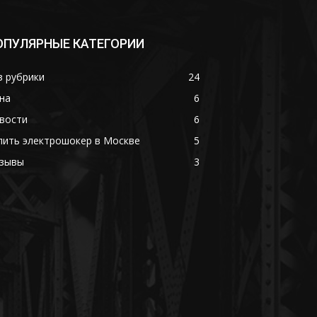
ОПУЛЯРНЫЕ КАТЕГОРИИ
з рубрики
24
на
6
вости
6
пить электрошокер в Москве
5
зывы
3