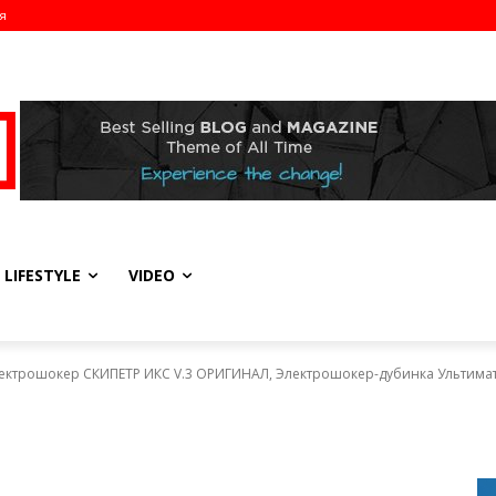
я
LIFESTYLE
VIDEO
ктрошокер СКИПЕТР ИКС V.3 ОРИГИНАЛ, Электрошокер-дубинка Ультиматум