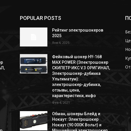
POPULAR POSTS
П
Рейтинг электрошокеров
Бе
2025
Це
Янв 4, 2025
Но
Фейковый шокер HY-168
Ку
ер
MAX POWER (Электрошокер
От
Л,
СКИПЕТР ИКС V.3 ОРИГИНАЛ,
Электрошокер-дубинка
Ультиматум):
электрошокер-дубинка,
отзывы, цена,
характеристики, инфо
Фев 4, 2021
Обман, шокеры Блейд и
Нокаут: Электрошокер
Нокаут (90 000К Вольт) и
р
Мощнейший электрошокер