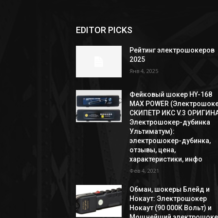
EDITOR PICKS
Рейтинг электрошокеров
2025
Янв 4, 2025
Фейковый шокер HY-168
MAX POWER (Электрошок
СКИПЕТР ИКС V.3 ОРИГИНА
Электрошокер-дубинка
Ультиматум):
электрошокер-дубинка,
отзывы, цена,
характеристики, инфо
Фев 4, 2021
Обман, шокеры Блейд и
Нокаут: Электрошокер
Нокаут (90 000К Вольт) и
Мощнейший электрошоке