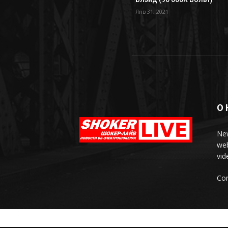
Янв 31, 2021
О 
New
web
vid
Con