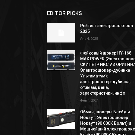
EDITOR PICKS
Рейтинг электрошокеров
2025
Янв 4, 2025
Фейковый шокер HY-168
MAX POWER (Электрошок
СКИПЕТР ИКС V.3 ОРИГИНА
Электрошокер-дубинка
Ультиматум):
электрошокер-дубинка,
отзывы, цена,
характеристики, инфо
Фев 4, 2021
Обман, шокеры Блейд и
Нокаут: Электрошокер
Нокаут (90 000К Вольт) и
Мощнейший электрошоке
Блэйд (90 000K Вольт)