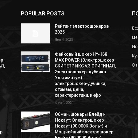
POPULAR POSTS
П
Рейтинг электрошокеров
Бе
2025
Це
Янв 4, 2025
Но
Фейковый шокер HY-168
Ку
ер
MAX POWER (Электрошокер
От
Л,
СКИПЕТР ИКС V.3 ОРИГИНАЛ,
Электрошокер-дубинка
Ультиматум):
электрошокер-дубинка,
отзывы, цена,
характеристики, инфо
Фев 4, 2021
Обман, шокеры Блейд и
Нокаут: Электрошокер
Нокаут (90 000К Вольт) и
р
Мощнейший электрошокер
Блэйд (90 000K Вольт)