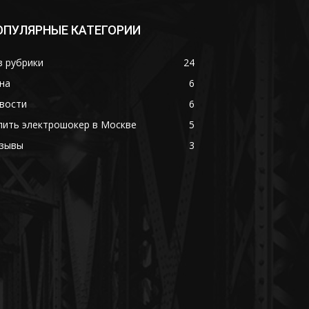
ОПУЛЯРНЫЕ КАТЕГОРИИ
з рубрики
24
на
6
вости
6
пить электрошокер в Москве
5
зывы
3