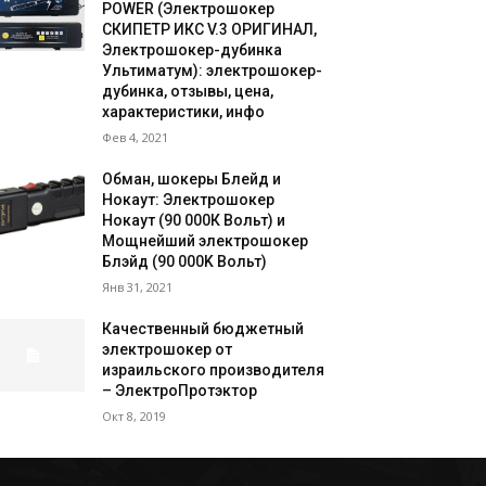
POWER (Электрошокер
СКИПЕТР ИКС V.3 ОРИГИНАЛ,
Электрошокер-дубинка
Ультиматум): электрошокер-
дубинка, отзывы, цена,
характеристики, инфо
Фев 4, 2021
Обман, шокеры Блейд и
Нокаут: Электрошокер
Нокаут (90 000К Вольт) и
Мощнейший электрошокер
Блэйд (90 000K Вольт)
Янв 31, 2021
Качественный бюджетный
электрошокер от
израильского производителя
– ЭлектроПротэктор
Окт 8, 2019