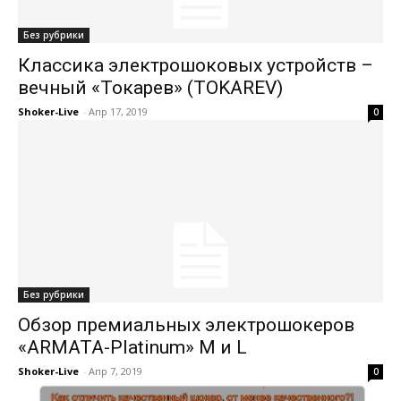
Без рубрики
Классика электрошоковых устройств –
вечный «Токарев» (TOKAREV)
Shoker-Live
-
Апр 17, 2019
0
Без рубрики
Обзор премиальных электрошокеров
«ARMATA-Platinum» M и L
Shoker-Live
-
Апр 7, 2019
0