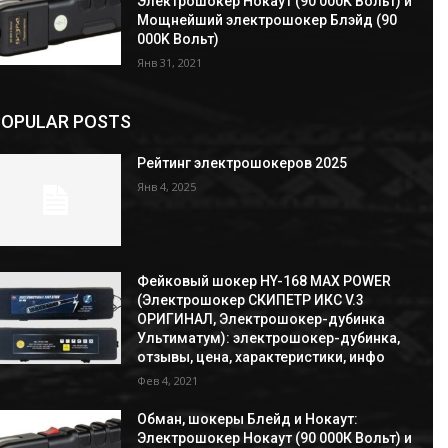
Электрошокер Нокаут (90 000К Вольт) и
Мощнейший электрошокер Блэйд (90
000K Вольт)
Янв 31, 2021
POPULAR POSTS
Рейтинг электрошокеров 2025
Янв 4, 2025
Фейковый шокер HY-168 MAX POWER
(Электрошокер СКИПЕТР ИКС V.3
ОРИГИНАЛ, Электрошокер-дубинка
Ультиматум): электрошокер-дубинка,
отзывы, цена, характеристики, инфо
Фев 4, 2021
Обман, шокеры Блейд и Нокаут:
Электрошокер Нокаут (90 000К Вольт) и