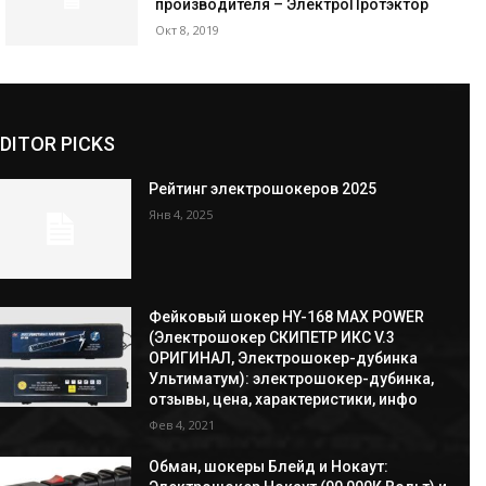
производителя – ЭлектроПротэктор
Окт 8, 2019
DITOR PICKS
Рейтинг электрошокеров 2025
Янв 4, 2025
Фейковый шокер HY-168 MAX POWER
(Электрошокер СКИПЕТР ИКС V.3
ОРИГИНАЛ, Электрошокер-дубинка
Ультиматум): электрошокер-дубинка,
отзывы, цена, характеристики, инфо
Фев 4, 2021
Обман, шокеры Блейд и Нокаут: