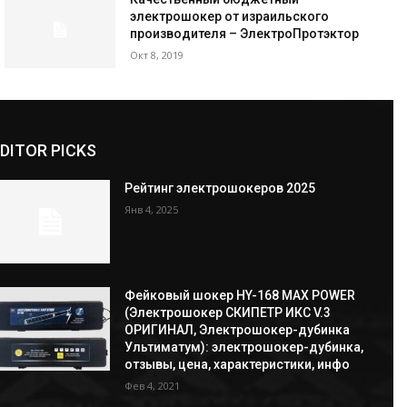
электрошокер от израильского
производителя – ЭлектроПротэктор
Окт 8, 2019
DITOR PICKS
Рейтинг электрошокеров 2025
Янв 4, 2025
Фейковый шокер HY-168 MAX POWER
(Электрошокер СКИПЕТР ИКС V.3
ОРИГИНАЛ, Электрошокер-дубинка
Ультиматум): электрошокер-дубинка,
отзывы, цена, характеристики, инфо
Фев 4, 2021