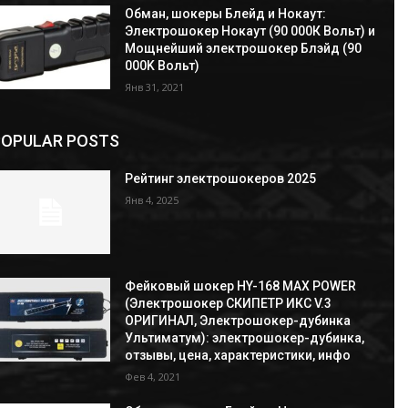
Обман, шокеры Блейд и Нокаут:
Электрошокер Нокаут (90 000К Вольт) и
Мощнейший электрошокер Блэйд (90
000K Вольт)
Янв 31, 2021
POPULAR POSTS
Рейтинг электрошокеров 2025
Янв 4, 2025
Фейковый шокер HY-168 MAX POWER
(Электрошокер СКИПЕТР ИКС V.3
ОРИГИНАЛ, Электрошокер-дубинка
Ультиматум): электрошокер-дубинка,
отзывы, цена, характеристики, инфо
Фев 4, 2021