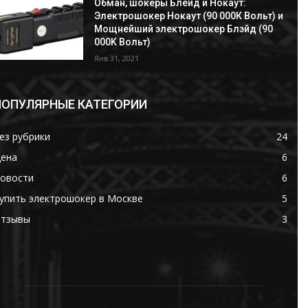
Обман, шокеры Блейд и Нокаут:
Электрошокер Нокаут (90 000К Вольт) и
Мощнейший электрошокер Блэйд (90
000K Вольт)
Янв 31, 2021
ПОПУЛЯРНЫЕ КАТЕГОРИИ
ез рубрики
24
ена
6
овости
6
упить электрошокер в Москве
5
тзывы
3