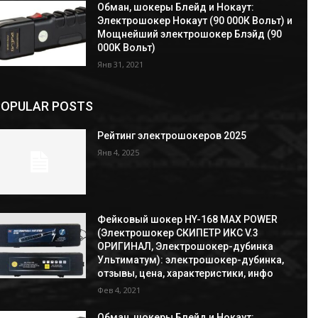
Обман, шокеры Блейд и Нокаут:
Электрошокер Нокаут (90 000К Вольт) и
Мощнейший электрошокер Блэйд (90
000K Вольт)
Янв 31, 2021
POPULAR POSTS
Рейтинг электрошокеров 2025
Янв 4, 2025
Фейковый шокер HY-168 MAX POWER
(Электрошокер СКИПЕТР ИКС V.3
ОРИГИНАЛ, Электрошокер-дубинка
Ультиматум): электрошокер-дубинка,
отзывы, цена, характеристики, инфо
Фев 4, 2021
Обман, шокеры Блейд и Нокаут: