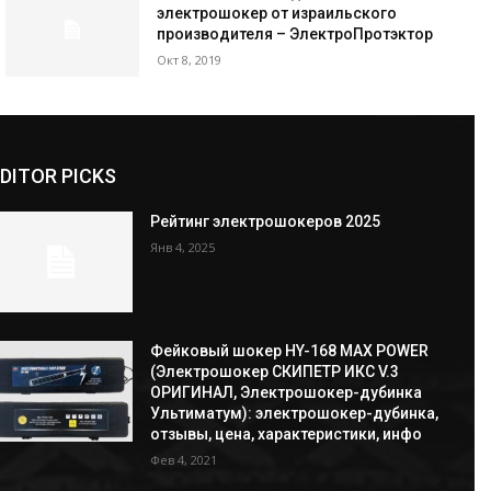
электрошокер от израильского
производителя – ЭлектроПротэктор
Окт 8, 2019
DITOR PICKS
Рейтинг электрошокеров 2025
Янв 4, 2025
Фейковый шокер HY-168 MAX POWER
(Электрошокер СКИПЕТР ИКС V.3
ОРИГИНАЛ, Электрошокер-дубинка
Ультиматум): электрошокер-дубинка,
отзывы, цена, характеристики, инфо
Фев 4, 2021