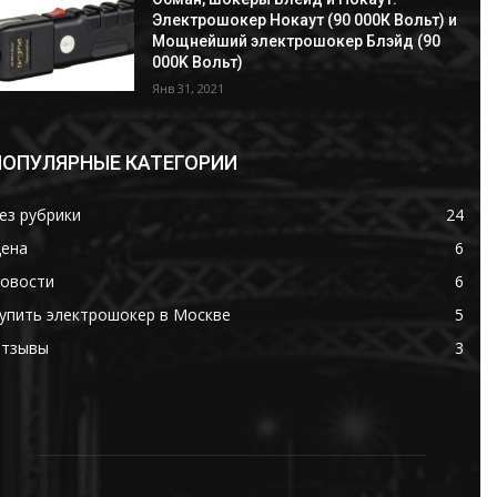
Электрошокер Нокаут (90 000К Вольт) и
Мощнейший электрошокер Блэйд (90
000K Вольт)
Янв 31, 2021
ПОПУЛЯРНЫЕ КАТЕГОРИИ
ез рубрики
24
ена
6
овости
6
упить электрошокер в Москве
5
тзывы
3