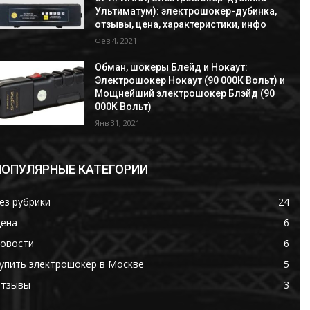
Ультиматум): электрошокер-дубинка,
отзывы, цена, характеристики, инфо
Фев 4, 2021
Обман, шокеры Блейд и Нокаут:
Электрошокер Нокаут (90 000К Вольт) и
Мощнейший электрошокер Блэйд (90
000K Вольт)
Янв 31, 2021
ПОПУЛЯРНЫЕ КАТЕГОРИИ
ез рубрики
24
ена
6
овости
6
упить электрошокер в Москве
5
тзывы
3