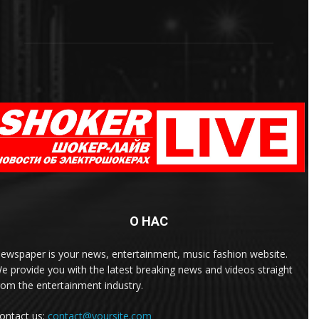
О НАС
ewspaper is your news, entertainment, music fashion website.
e provide you with the latest breaking news and videos straight
rom the entertainment industry.
ontact us:
contact@yoursite.com