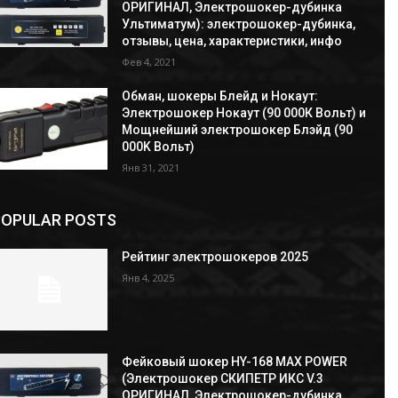
ОРИГИНАЛ, Электрошокер-дубинка
Ультиматум): электрошокер-дубинка,
отзывы, цена, характеристики, инфо
Фев 4, 2021
Обман, шокеры Блейд и Нокаут:
Электрошокер Нокаут (90 000К Вольт) и
Мощнейший электрошокер Блэйд (90
000K Вольт)
Янв 31, 2021
POPULAR POSTS
Рейтинг электрошокеров 2025
Янв 4, 2025
Фейковый шокер HY-168 MAX POWER
(Электрошокер СКИПЕТР ИКС V.3
ОРИГИНАЛ, Электрошокер-дубинка