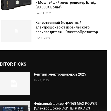
и Мощнейший электрошокер Блэйд
(90 000K Вольт)
Янв 31, 2021
Качественный бюджетный
электрошокер от израильского
производителя – ЭлектроПротэктор
Окт 8, 2019
DITOR PICKS
Рейтинг электрошокеров 2025
Янв 4, 2025
Фейковый шокер HY-168 MAX POWER
(Электрошокер СКИПЕТР ИКС V.3