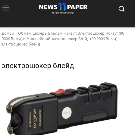
Домой
Обман, шокеры Блейд и Нокаут: Электрошокер Нокаут (90
000К Вольт) и Мощнейший электрошокер Блэйд (90 000K Вольт)
электрошокер блейд
электрошокер блейд